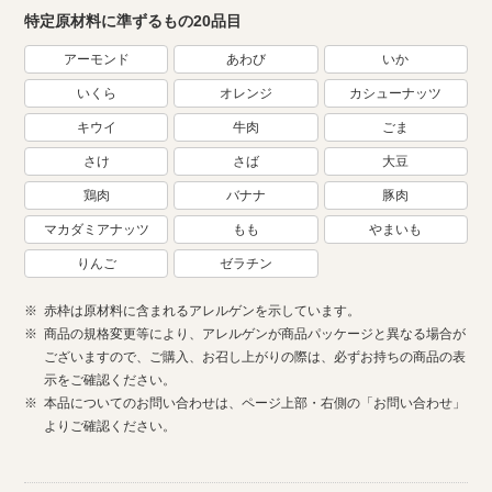
特定原材料に準ずるもの20品目
アーモンド
あわび
いか
いくら
オレンジ
カシューナッツ
キウイ
牛肉
ごま
さけ
さば
大豆
鶏肉
バナナ
豚肉
マカダミアナッツ
もも
やまいも
りんご
ゼラチン
赤枠は原材料に含まれるアレルゲンを示しています。
商品の規格変更等により、アレルゲンが商品パッケージと異なる場合が
ございますので、ご購入、お召し上がりの際は、必ずお持ちの商品の表
示をご確認ください。
本品についてのお問い合わせは、ページ上部・右側の「お問い合わせ」
よりご確認ください。